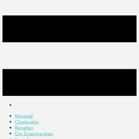
Reisemål
Opplevelse
Reisetips
Om Drømmereiser