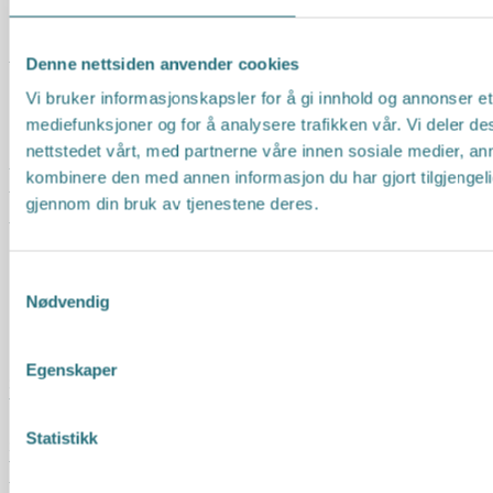
Fly tur/retur Oslo
Denne nettsiden anvender cookies
Transport tur/retur med sjøfly
Premium All Inclusive
Vi bruker informasjonskapsler for å gi innhold og annonser et 
mediefunksjoner og for å analysere trafikken vår. Vi deler 
I tillegg får du:
nettstedet vårt, med partnerne våre innen sosiale medier, a
4 utflukter inkludert i prisen
kombinere den med annen informasjon du har gjort tilgjengeli
Ansiktskanning
gjennom din bruk av tjenestene deres.
Introduksjonsdykk
Vannsport
Fasiliteter og aktiviteter
Samtykkevalg
Nødvendig
Infinity-basseng
Barnebasseng
Barneklubb
Egenskaper
Spasenter
Treningssenter
Dykkesenter
Statistikk
Snorkling
Tennis, volleyball, fotball, biljard og badminton
Vindsurfing