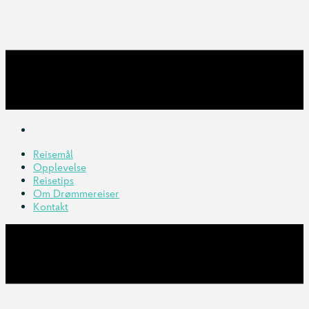
Reisemål
Opplevelse
Reisetips
Om Drømmereiser
Kontakt