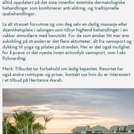
alltid oppdatert på det siste innenfor estetiske dermatologiske
behandlinger som kombinerer anti-aldring -og tradisjonelle
spabehandlinger.
La alt stresset forsvinne og unn deg selv en deilig massasje eller
skjønnhetspleie i salongen som tilbyr highend behandlinger i en
vakker atmosfære med havutsikt. For de som ønsker litt mer enn
avkobling på stranden er det flere aktiviteter, alt fra vannsport og
dykking til yoga og pilates på stranden. Her er det også mulighet
for å prøve ut det nyeste innen actionfylt vannsport, som f.eks
flyboarding.
Merk: Tilbudet tar forbehold om ledig kapasitet. Resortet har
også andre romtyper og priser, kontakt oss hvis du er interessert
i et tilbud på Heritance Aarah.