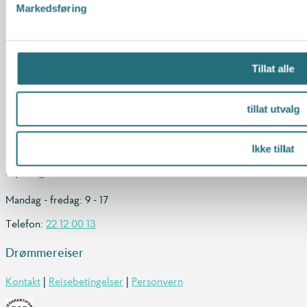
Markedsføring
Kitesurfing
Katamaranseiling
Vannski
Tillat alle
Skreddersy din reise til Maldivene?
tillat utvalg
Kontakt oss for et uforpliktende tilbud!
Ta kontakt
Ikke tillat
Åpningstider
Mandag - fredag: 9 - 17
Telefon:
22 12 00 13
Drømmereiser
Kontakt
|
Reisebetingelser
|
Personvern