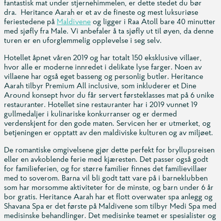
fantastisk mat under stjernehimmelen, er dette stedet du bør
dra. Heritance Aarah er et av de fineste og mest luksuriøse
feriestedene på
Maldivene
og ligger i Raa Atoll bare 40 minutter
med sjøfly fra Male. Vi anbefaler å ta sjøfly ut til øyen, da denne
turen er en uforglemmelig opplevelse i seg selv.
Hotellet åpnet våren 2019 og har totalt 150 eksklusive villaer,
hvor alle er moderne innredet i delikate lyse farger. Noen av
villaene har også eget basseng og personlig butler. Heritance
Aarah tilbyr Premium All inclusive, som inkluderer et Dine
Around konsept hvor du får servert førsteklasses mat på 6 unike
restauranter. Hotellet sine restauranter har i 2019 vunnet 19
gullmedaljer i kulinariske konkurranser og er dermed
verdenskjent for den gode maten. Servicen her er utmerket, og
betjeningen er opptatt av den maldiviske kulturen og av miljøet.
De romantiske omgivelsene gjør dette perfekt for bryllupsreisen
eller en avkoblende ferie med kjæresten. Det passer også godt
for familieferien, og for større familier finnes det familievillaer
med to soverom. Barna vil bli godt tatt vare på i barneklubben
som har morsomme aktiviteter for de minste, og barn under 6 år
bor gratis. Heritance Aarah har et flott overwater spa anlegg og
Shavana Spa er det første på Maldivene som tilbyr Medi Spa med
medisinske behandlinger. Det medisinke teamet er spesialister og