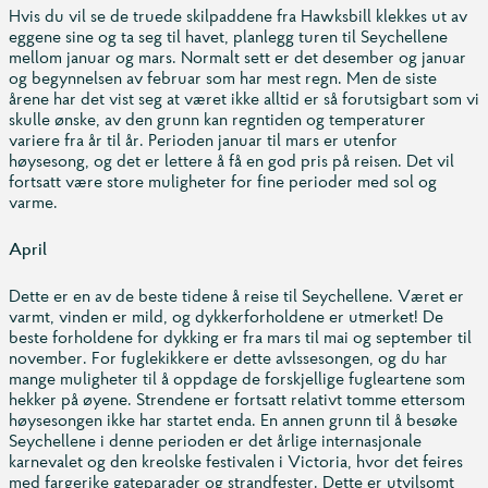
Hvis du vil se de truede skilpaddene fra Hawksbill klekkes ut av
eggene sine og ta seg til havet, planlegg turen til Seychellene
mellom januar og mars. Normalt sett er det desember og januar
og begynnelsen av februar som har mest regn. Men de siste
årene har det vist seg at været ikke alltid er så forutsigbart som vi
skulle ønske, av den grunn kan regntiden og temperaturer
variere fra år til år. Perioden januar til mars er utenfor
høysesong, og det er lettere å få en god pris på reisen. Det vil
fortsatt være store muligheter for fine perioder med sol og
varme.
April
Dette er en av de beste tidene å reise til Seychellene. Været er
varmt, vinden er mild, og dykkerforholdene er utmerket! De
beste forholdene for dykking er fra mars til mai og september til
november. For fuglekikkere er dette avlssesongen, og du har
mange muligheter til å oppdage de forskjellige fugleartene som
hekker på øyene. Strendene er fortsatt relativt tomme ettersom
høysesongen ikke har startet enda. En annen grunn til å besøke
Seychellene i denne perioden er det årlige internasjonale
karnevalet og den kreolske festivalen i Victoria, hvor det feires
med fargerike gateparader og strandfester. Dette er utvilsomt