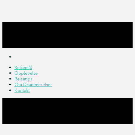
Reisemål
Opplevelse
Reisetips
Om Drømmereiser
Kontakt