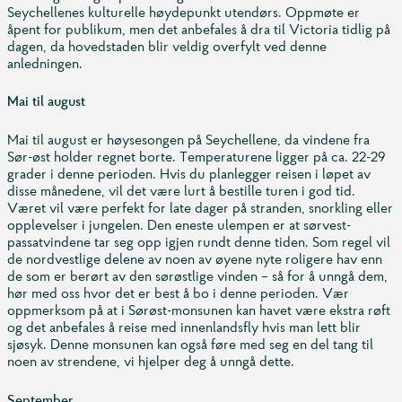
Seychellenes kulturelle høydepunkt utendørs. Oppmøte er
åpent for publikum, men det anbefales å dra til Victoria tidlig på
dagen, da hovedstaden blir veldig overfylt ved denne
anledningen.
Mai til august
Mai til august er høysesongen på Seychellene, da vindene fra
Sør-øst holder regnet borte. Temperaturene ligger på ca. 22-29
grader i denne perioden. Hvis du planlegger reisen i løpet av
disse månedene, vil det være lurt å bestille turen i god tid.
Været vil være perfekt for late dager på stranden, snorkling eller
opplevelser i jungelen. Den eneste ulempen er at sørvest-
passatvindene tar seg opp igjen rundt denne tiden. Som regel vil
de nordvestlige delene av noen av øyene nyte roligere hav enn
de som er berørt av den sørøstlige vinden – så for å unngå dem,
hør med oss hvor det er best å bo i denne perioden. Vær
oppmerksom på at i Sørøst-monsunen kan havet være ekstra røft
og det anbefales å reise med innenlandsfly hvis man lett blir
sjøsyk. Denne monsunen kan også føre med seg en del tang til
noen av strendene, vi hjelper deg å unngå dette.
September