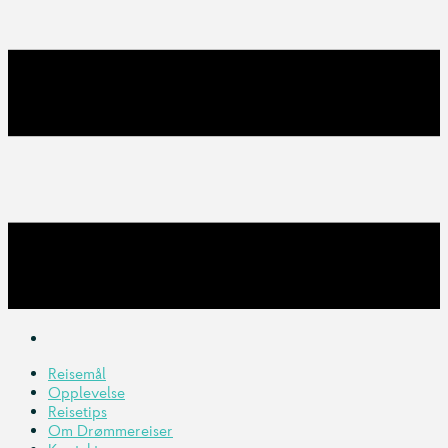
Reisemål
Opplevelse
Reisetips
Om Drømmereiser