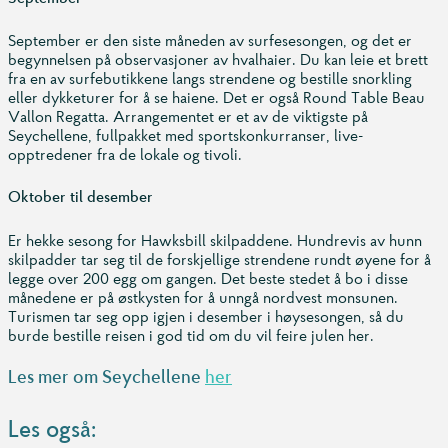
September er den siste måneden av surfesesongen, og det er
begynnelsen på observasjoner av hvalhaier. Du kan leie et brett
fra en av surfebutikkene langs strendene og bestille snorkling
eller dykketurer for å se haiene. Det er også Round Table Beau
Vallon Regatta. Arrangementet er et av de viktigste på
Seychellene, fullpakket med sportskonkurranser, live-
opptredener fra de lokale og tivoli.
Oktober til desember
Er hekke sesong for Hawksbill skilpaddene. Hundrevis av hunn
skilpadder tar seg til de forskjellige strendene rundt øyene for å
legge over 200 egg om gangen. Det beste stedet å bo i disse
månedene er på østkysten for å unngå nordvest monsunen.
Turismen tar seg opp igjen i desember i høysesongen, så du
burde bestille reisen i god tid om du vil feire julen her.
Les mer om Seychellene
her
Les også: